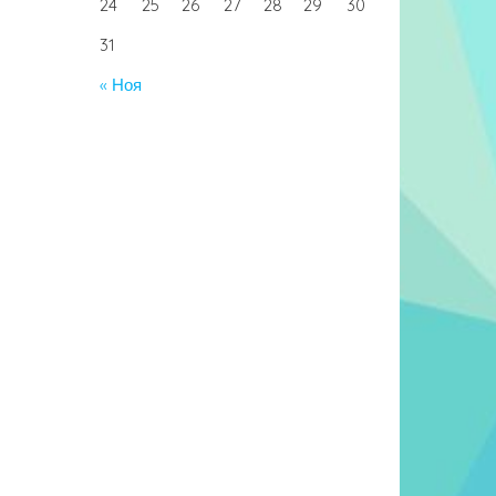
24
25
26
27
28
29
30
31
« Ноя