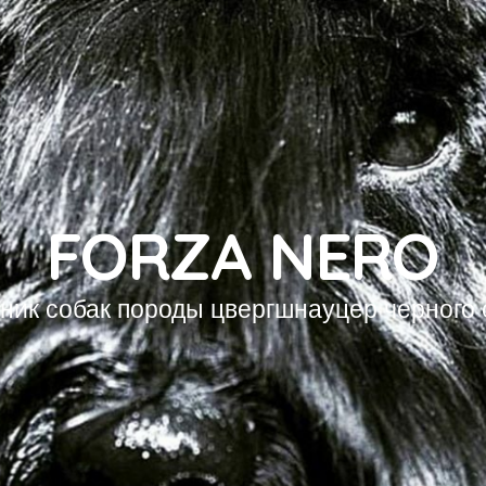
FORZA NERO
ник собак породы цвергшнауцер черного 